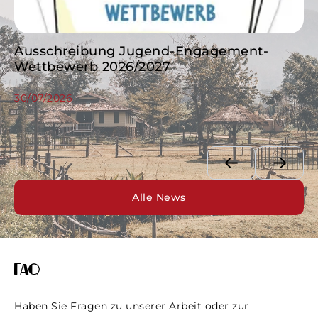
Ausschreibung Jugend-Engagement-
N
Wettbewerb 2026/2027
23
30/07/2026
Alle News
FAQ
Haben Sie Fragen zu unserer Arbeit oder zur