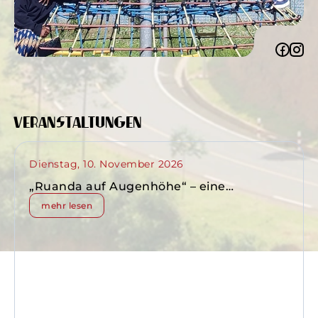
Veranstaltungen
Dienstag, 10. November 2026
„Ruanda auf Augenhöhe“ – eine
entwicklungspolitische Studienreise
mehr lesen
10.-22.11.2026