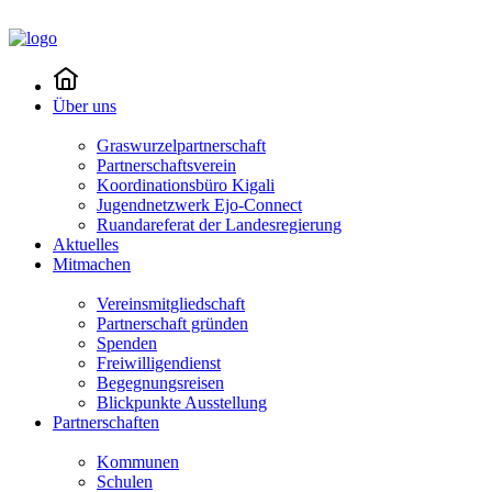
Über uns
Graswurzelpartnerschaft
Partnerschaftsverein
Koordinationsbüro Kigali
Jugendnetzwerk Ejo-Connect
Ruandareferat der Landesregierung
Aktuelles
Mitmachen
Vereinsmitgliedschaft
Partnerschaft gründen
Spenden
Freiwilligendienst
Begegnungsreisen
Blickpunkte Ausstellung
Partnerschaften
Kommunen
Schulen