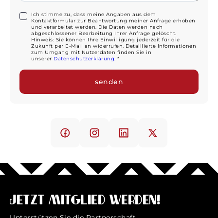
Ich stimme zu, dass meine Angaben aus dem
Kontaktformular zur Beantwortung meiner Anfrage erhoben
und verarbeitet werden. Die Daten werden nach
abgeschlossener Bearbeitung Ihrer Anfrage gelöscht.
Hinweis: Sie können Ihre Einwilligung jederzeit für die
Zukunft per E-Mail an widerrufen. Detaillierte Informationen
zum Umgang mit Nutzerdaten finden Sie in
unserer
Datenschutzerklärung
. *
Jetzt Mitglied werden!
Unterstützen Sie die Partnerschaft.