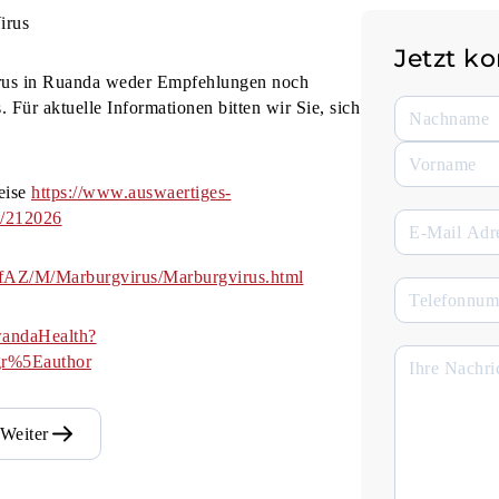
irus
Jetzt k
irus in Ruanda weder Empfehlungen noch
 Für aktuelle Informationen bitten wir Sie, sich
eise
https://www.auswaertiges-
t/212026
nfAZ/M/Marburgvirus/Marburgvirus.html
wandaHealth?
r%5Eauthor
Weiter