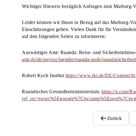
Wichtiger Hinweis bezüglich Anfragen zum Marburg-V
Leider können wir Ihnen in Bezug auf das Marburg-V
Einschätzungen geben. Vielen Dank für Ihr Verständnis.
auf den folgenden Seiten zu informieren:
Auswärtiges Amt: Ruanda: Reise- und Sicherheitshinw
amt.de/de/service/laender/ruanda-node/ruandasicherhei
Robert Koch Institut
https://www.rki.de/DE/Content/I
Ruandisches Gesundheitsministerium:
https://x.com/R
ref_src=twsrc%5Egoogle%7Ctwcamp%5Eserp%7Ctwg
Zurück