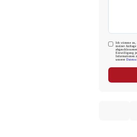
Ich stimme zu,
meiner Anfrage
abgeschlossener
Einwilligung je
Informationen 
unserer
Datensc